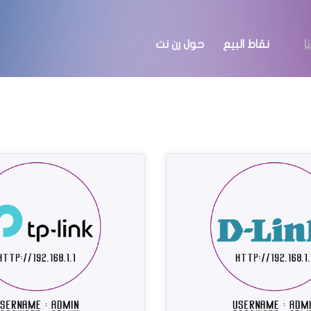
ا
نقاط البيع
حول رن نت